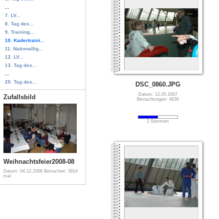
...
7. LV...
8. Tag des...
9. Training...
10. Kadertraini...
11. Nationallig...
12. LV...
13. Tag des...
...
29. Tag des...
DSC_0860.JPG
Datum: 12.05.2007
Zufallsbild
Betrachtungen: 4630
2 Stimmen
Weihnachtsfeier2008-08
Datum: 04.12.2008
Betrachtet: 3914
mal