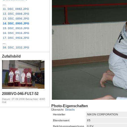
...
11. DSC_0882.JPG
12. DSC_0888.JPG
13. DSC_0896.JPG
14. DSC_0900.JPG
15. DSC_0910.JPG
16. DSC_0916.JPG
17. DSC_0924.JPG
...
58. DSC_1032.JPG
Zufallsbild
2008IVO-046-FU17-52
Datum: 27.09.2008
Betrachtet: 4060
mal
Photo-Eigenschaften
Übersicht
Details
Hersteller
NIKON CORPORATION
Blendenwert
f/5
Belichtungsabweichung
0 EV