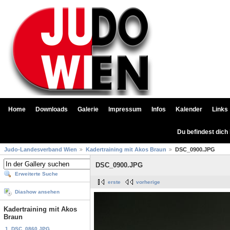
Home
Downloads
Galerie
Impressum
Infos
Kalender
Links
Du befindest dich
Judo-Landesverband Wien
Kadertraining mit Akos Braun
DSC_0900.JPG
DSC_0900.JPG
Erweiterte Suche
erste
vorherige
Diashow ansehen
Kadertraining mit Akos
Braun
1. DSC_0860.JPG