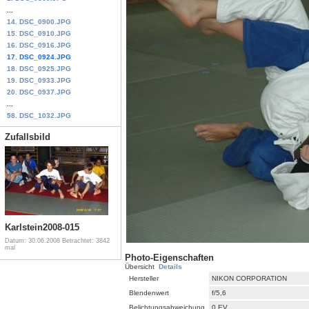
...
14. DSC_0900.JPG
15. DSC_0910.JPG
16. DSC_0916.JPG
17. DSC_0924.JPG
18. DSC_0925.JPG
19. DSC_0933.JPG
20. DSC_0937.JPG
...
58. DSC_1032.JPG
Zufallsbild
Karlstein2008-015
Datum: 30.06.2008
Betrachtet: 3842
mal
Photo-Eigenschaften
Übersicht
Details
Hersteller
NIKON CORPORATION
Blendenwert
f/5,6
Belichtungsabweichung
0 EV