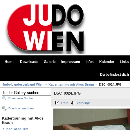
Home
Downloads
Galerie
Impressum
Infos
Kalender
Links
Du befindest dich
Judo-Landesverband Wien
Kadertraining mit Akos Braun
DSC_0924.JPG
DSC_0924.JPG
Erweiterte Suche
erste
vorherige
Diashow ansehen
Kadertraining mit Akos
Braun
1. DSC_0860.JPG