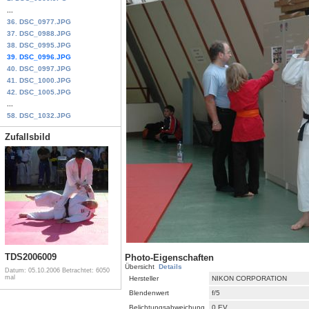
...
36. DSC_0977.JPG
37. DSC_0988.JPG
38. DSC_0995.JPG
39. DSC_0996.JPG
40. DSC_0997.JPG
41. DSC_1000.JPG
42. DSC_1005.JPG
...
58. DSC_1032.JPG
Zufallsbild
TDS2006009
Photo-Eigenschaften
Übersicht
Details
Datum: 05.10.2006
Betrachtet: 6050
mal
Hersteller
NIKON CORPORATION
Blendenwert
f/5
Belichtungsabweichung
0 EV