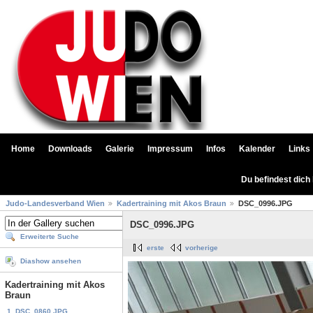
Home
Downloads
Galerie
Impressum
Infos
Kalender
Links
Du befindest dich
Judo-Landesverband Wien
Kadertraining mit Akos Braun
DSC_0996.JPG
DSC_0996.JPG
Erweiterte Suche
erste
vorherige
Diashow ansehen
Kadertraining mit Akos
Braun
1. DSC_0860.JPG