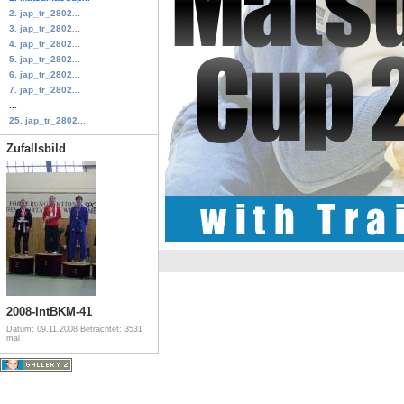
2. jap_tr_2802...
3. jap_tr_2802...
4. jap_tr_2802...
5. jap_tr_2802...
6. jap_tr_2802...
7. jap_tr_2802...
...
25. jap_tr_2802...
Zufallsbild
2008-IntBKM-41
Datum: 09.11.2008
Betrachtet: 3531
mal