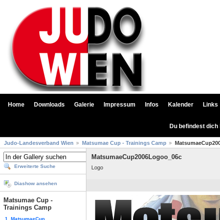
Home
Downloads
Galerie
Impressum
Infos
Kalender
Links
Du befindest dich
Judo-Landesverband Wien
Matsumae Cup - Trainings Camp
MatsumaeCup20
MatsumaeCup2006Logoo_06c
Erweiterte Suche
Logo
Diashow ansehen
Matsumae Cup -
Trainings Camp
1. MatsumaeCup...