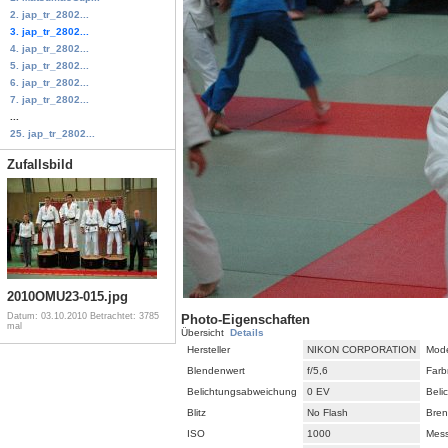
2. jap_tr_2802...
3. jap_tr_2802...
4. jap_tr_2802...
5. jap_tr_2802...
6. jap_tr_2802...
7. jap_tr_2802...
...
25. jap_tr_2802...
Zufallsbild
2010OMU23-015.jpg
Datum: 03.10.2010
Betrachtet: 3785
Photo-Eigenschaften
mal
Übersicht
Details
Hersteller
NIKON CORPORATION
Mode
Blendenwert
f/5,6
Farb
Belichtungsabweichung
0 EV
Beli
Blitz
No Flash
Bren
ISO
1000
Mes