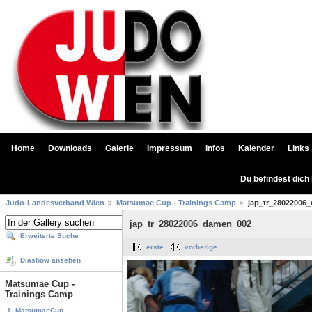
Home
Downloads
Galerie
Impressum
Infos
Kalender
Links
Du befindest dich
Judo-Landesverband Wien
Matsumae Cup - Trainings Camp
jap_tr_28022006
jap_tr_28022006_damen_002
Erweiterte Suche
erste
vorherige
Diashow ansehen
Matsumae Cup -
Trainings Camp
1. MatsumaeCup...