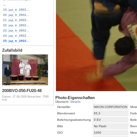
...
19. jap_tr_2802...
20. jap_tr_2802...
21. jap_tr_2802...
22. jap_tr_2802...
23. jap_tr_2802...
24. jap_tr_2802...
25. jap_tr_2802...
Zufallsbild
2008IVO-050-FU20-48
Datum: 27.09.2008
Betrachtet: 7089
Photo-Eigenschaften
mal
Übersicht
Details
Hersteller
NIKON CORPORATION
Mode
Blendenwert
f/5,3
Farb
Belichtungsabweichung
0 EV
Beli
Blitz
No Flash
Bren
ISO
1000
Mes