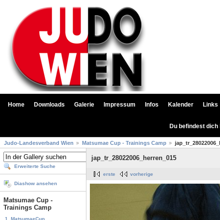
Home
Downloads
Galerie
Impressum
Infos
Kalender
Links
Du befindest dich
Judo-Landesverband Wien
Matsumae Cup - Trainings Camp
jap_tr_28022006_
jap_tr_28022006_herren_015
Erweiterte Suche
erste
vorherige
Diashow ansehen
Matsumae Cup -
Trainings Camp
1. MatsumaeCup...