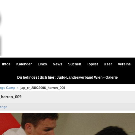
Infos
Kalender
Links
News
Suchen
Toplist
User
Vereine
Du befindest dich hier: Judo-Landesverband Wien - Galerie
ings Camp
jap_tr_28022006_herren_009
_herren_009
erige