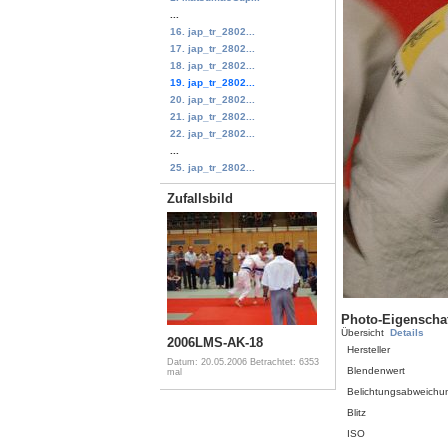
...
16. jap_tr_2802...
17. jap_tr_2802...
18. jap_tr_2802...
19. jap_tr_2802...
20. jap_tr_2802...
21. jap_tr_2802...
22. jap_tr_2802...
...
25. jap_tr_2802...
Zufallsbild
Photo-Eigenscha
Übersicht
Details
2006LMS-AK-18
Hersteller
Datum: 20.05.2006
Betrachtet: 6353
Blendenwert
mal
Belichtungsabweichu
Blitz
ISO