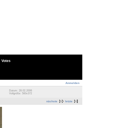
Votes
Anmelden
Datum: 28.02.2006
Vollgröße: 560x372
nächste
letzte