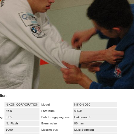
ften
NIKON CORPORATION
Modell
NIKON D70
f/5,6
Farbraum
sRGB
ng
0 EV
Belichtungsprogramm
Unknown: 0
No Flash
Brennweite
80 mm
1000
Messmodus
Multi-Segment