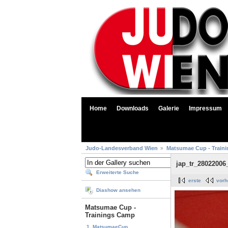
Home
Downloads
Galerie
Impressum
Judo-Landesverband Wien
Matsumae Cup - Train
jap_tr_28022006
Erweiterte Suche
erste
vorh
Diashow ansehen
Matsumae Cup -
Trainings Camp
1. MatsumaeCup...