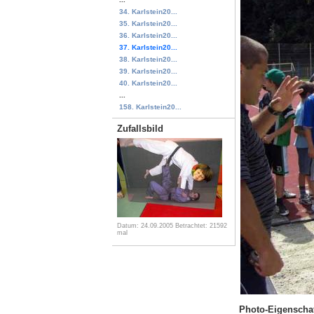
34. Karlstein20...
35. Karlstein20...
36. Karlstein20...
37. Karlstein20...
38. Karlstein20...
39. Karlstein20...
40. Karlstein20...
...
158. Karlstein20...
Zufallsbild
Datum: 24.09.2005
Betrachtet: 21592
mal
Photo-Eigenscha