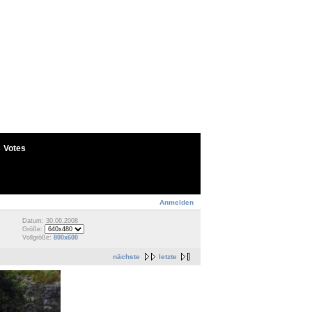
Votes
Anmelden
Datum: 30.06.2008
Größe:
Vollgröße:
800x600
nächste
letzte