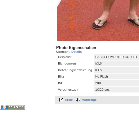
Photo-Eigenschaften
Übersicht
Details
Hersteller
CASIO COMPUTER CO.,LTD.
Blendenwert
f/3,6
Belichtungsabweichung
0 EV
Blitz
No Flash
ISO
200
Verschlusszeit
1/320 sec
erste
vorherige