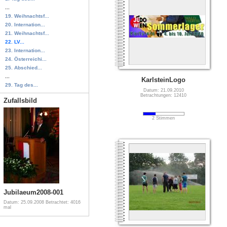
...
19. Weihnachtsf...
20. Internation...
21. Weihnachtsf...
22. LV...
23. Internation...
24. Österreichi...
25. Abschied...
...
KarlsteinLogo
29. Tag des...
Datum: 21.09.2010
Betrachtungen: 12410
Zufallsbild
2 Stimmen
Jubilaeum2008-001
Datum: 25.09.2008
Betrachtet: 4016
mal