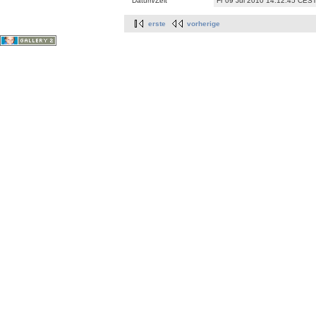
Datum/Zeit
Fr 09 Jul 2010 14:12:45 CES
erste
vorherige