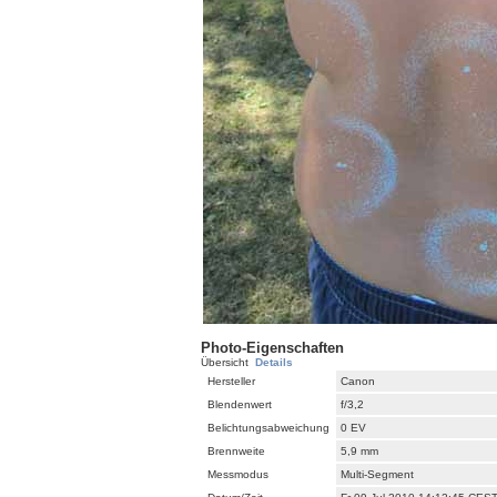
Photo-Eigenschaften
Übersicht
Details
Hersteller
Canon
Blendenwert
f/3,2
Belichtungsabweichung
0 EV
Brennweite
5,9 mm
Messmodus
Multi-Segment