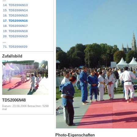
14. TDS2006N13
15. TDS2006N14
16. TDS2006N15
17. TDS2006N16
18. TDS2006N17
19. TDS2006N18
20. TDS2006N19
...
71. TDS2006020
Zufallsbild
TDS2006N48
Datum: 23.09.2006
Betrachtet: 5299
mal
Photo-Eigenschaften