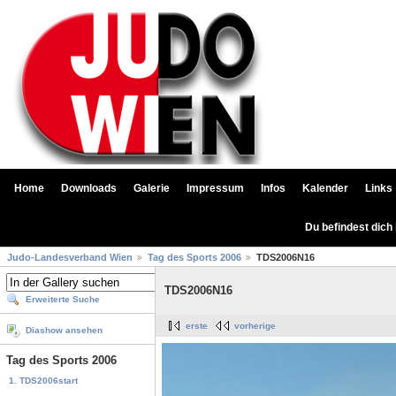
Home
Downloads
Galerie
Impressum
Infos
Kalender
Links
Du befindest dich
Judo-Landesverband Wien
Tag des Sports 2006
TDS2006N16
TDS2006N16
Erweiterte Suche
erste
vorherige
Diashow ansehen
Tag des Sports 2006
1. TDS2006start
...