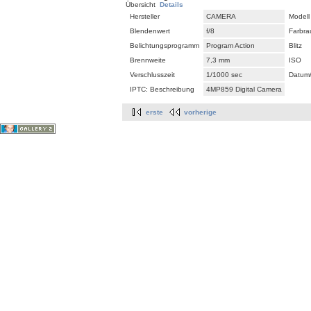
Übersicht
Details
Hersteller
CAMERA
Modell
Blendenwert
f/8
Farbr
Belichtungsprogramm
Program Action
Blitz
Brennweite
7,3 mm
ISO
Verschlusszeit
1/1000 sec
Datum/
IPTC: Beschreibung
4MP859 Digital Camera
erste
vorherige