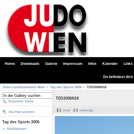
Home
Downloads
Galerie
Impressum
Infos
Kalender
Links
Du befindest dich
Judo-Landesverband Wien
Tag des Sports 2006
TDS2006N18
TDS2006N18
Erweiterte Suche
erste
vorherige
Diashow ansehen
Tag des Sports 2006
1. TDS2006start
...