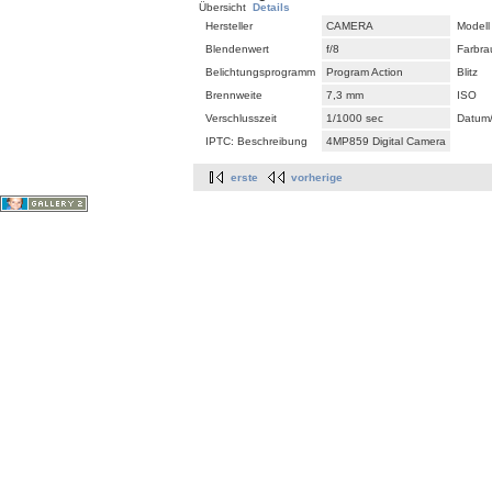
Übersicht
Details
Hersteller
CAMERA
Modell
Blendenwert
f/8
Farbr
Belichtungsprogramm
Program Action
Blitz
Brennweite
7,3 mm
ISO
Verschlusszeit
1/1000 sec
Datum/
IPTC: Beschreibung
4MP859 Digital Camera
erste
vorherige