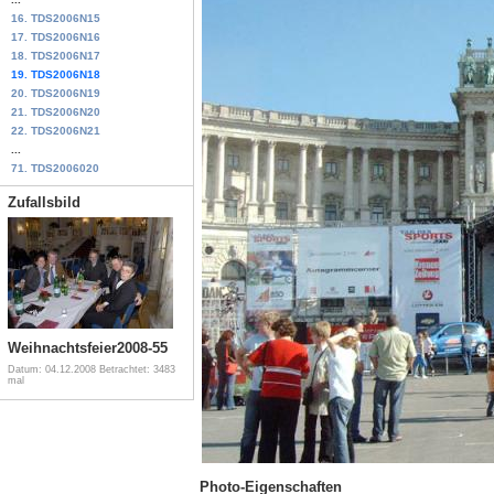
16. TDS2006N15
17. TDS2006N16
18. TDS2006N17
19. TDS2006N18
20. TDS2006N19
21. TDS2006N20
22. TDS2006N21
...
71. TDS2006020
Zufallsbild
Weihnachtsfeier2008-55
Datum: 04.12.2008
Betrachtet: 3483
mal
Photo-Eigenschaften