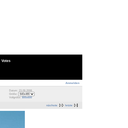
Votes
Anmelden
Datum: 23.09.2006
Größe:
Vollgröße:
800x600
nächste
letzte