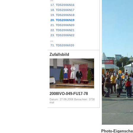
17. TDS2006N16
18. TDS2006N17
19. TDS2006N18
20. TDS2006N19
21. TDS2006N20
22. TDS2006N21
23. TDS2006N22
...
71. TDS2006020
Zufallsbild
2008IVO-049-FU17-78
Datum: 27.09.2008
Betrachtet: 3736
mal
Photo-Eigenscha