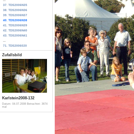
37. TDS2006N35
38. TDS2006N36
39. TDS2006N37
40. TDS2006N38
41. TDS2006N39
42. TDS2006N40
43. TDS2006N41
...
71. TDS2006020
Zufallsbild
Karlstein2008-132
Datum: 04.07.2008
Betrachtet: 3674
mal