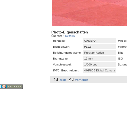
Photo-Eigenschaften
Übersicht
Details
Hersteller
CAMERA
Modell
Blendenwert
f/11,3
Farbr
Belichtungsprogramm
Program Action
Blitz
Brennweite
15 mm
ISO
Verschlusszeit
1/500 sec
Datum/
IPTC: Beschreibung
4MP859 Digital Camera
erste
vorherige