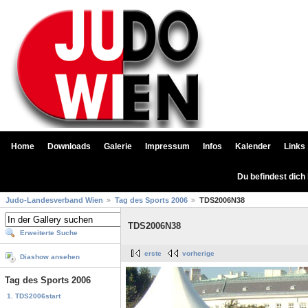
Home
Downloads
Galerie
Impressum
Infos
Kalender
Links
Du befindest dich
Judo-Landesverband Wien
Tag des Sports 2006
TDS2006N38
TDS2006N38
Erweiterte Suche
erste
vorherige
Diashow ansehen
Tag des Sports 2006
1. TDS2006start
...