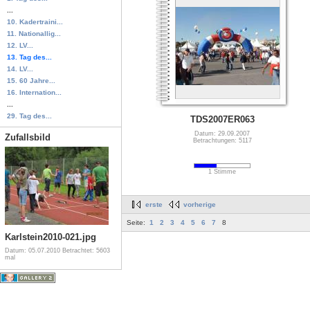
...
10. Kadertraini...
11. Nationallig...
12. LV...
13. Tag des...
14. LV...
15. 60 Jahre...
16. Internation...
...
29. Tag des...
TDS2007ER063
Datum: 29.09.2007
Zufallsbild
Betrachtungen: 5117
1 Stimme
erste
vorherige
Seite:
1
2
3
4
5
6
7
8
Karlstein2010-021.jpg
Datum: 05.07.2010
Betrachtet: 5603
mal