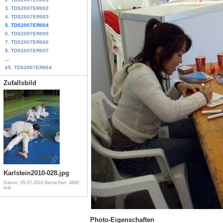
3. TDS2007ER002
4. TDS2007ER003
5. TDS2007ER004
6. TDS2007ER005
7. TDS2007ER006
8. TDS2007ER007
...
65. TDS2007ER064
Zufallsbild
Karlstein2010-028.jpg
Datum: 05.07.2010
Betrachtet: 4892
mal
Photo-Eigenschaften