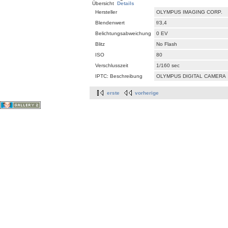
Übersicht
Details
Hersteller
OLYMPUS IMAGING CORP.
Blendenwert
f/3,4
Belichtungsabweichung
0 EV
Blitz
No Flash
ISO
80
Verschlusszeit
1/160 sec
IPTC: Beschreibung
OLYMPUS DIGITAL CAMERA
erste
vorherige