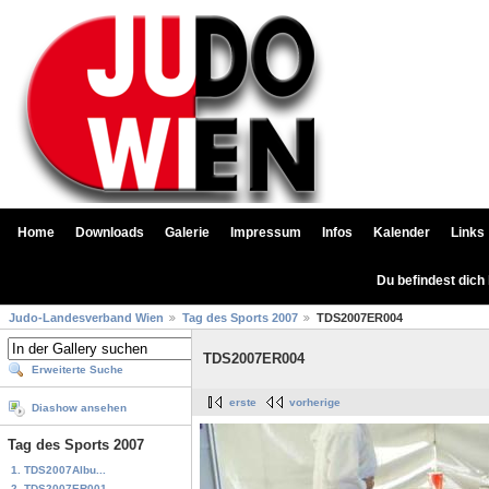
Home
Downloads
Galerie
Impressum
Infos
Kalender
Links
Du befindest dich
Judo-Landesverband Wien
Tag des Sports 2007
TDS2007ER004
TDS2007ER004
Erweiterte Suche
erste
vorherige
Diashow ansehen
Tag des Sports 2007
1. TDS2007Albu...
2. TDS2007ER001