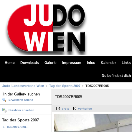
Home
Downloads
Galerie
Impressum
Infos
Kalender
Links
Du befindest dich
Judo-Landesverband Wien
Tag des Sports 2007
TDS2007ER005
TDS2007ER005
Erweiterte Suche
erste
vorherige
Diashow ansehen
Tag des Sports 2007
1. TDS2007Albu...
...