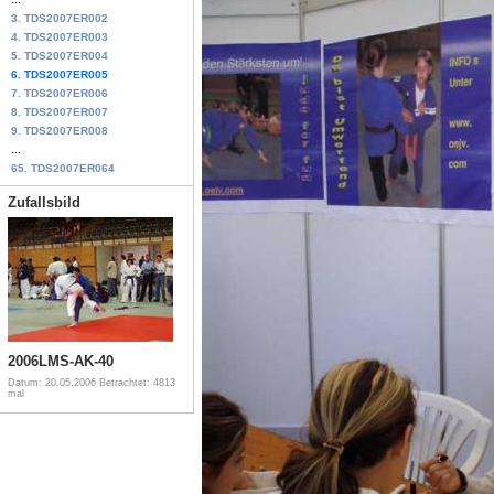
3. TDS2007ER002
4. TDS2007ER003
5. TDS2007ER004
6. TDS2007ER005
7. TDS2007ER006
8. TDS2007ER007
9. TDS2007ER008
...
65. TDS2007ER064
Zufallsbild
2006LMS-AK-40
Datum: 20.05.2006
Betrachtet: 4813
mal