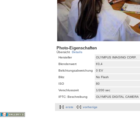
Photo-Eigenschaften
Übersicht
Details
Hersteller
OLYMPUS IMAGING CORP.
Blendenwert
f/3,4
Belichtungsabweichung
0 EV
Blitz
No Flash
ISO
80
Verschlusszeit
1/200 sec
IPTC: Beschreibung
OLYMPUS DIGITAL CAMERA
erste
vorherige