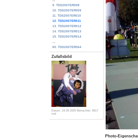
9. TDS2007ER008
10. TDS2007ER009
11. TDS2007ER010
12. TDS2007ER011
13. TDS2007ER012
14. TDS2007ER013
15. TDS2007ER014
...
65. TDS2007ER064
Zufallsbild
Datum: 24.09.2005
Betrachtet: 6617
mal
Photo-Eigenscha