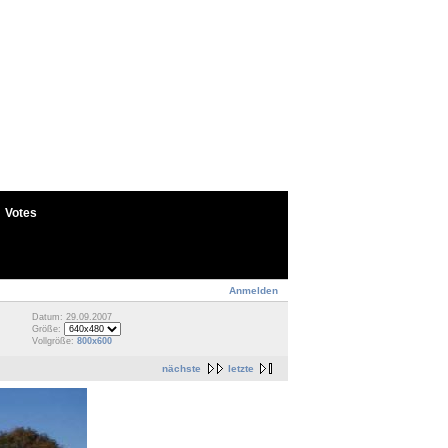
Votes
Anmelden
Datum: 29.09.2007
Größe:
Vollgröße:
800x600
nächste
letzte