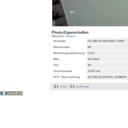
Photo-Eigenschaften
Übersicht
Details
Hersteller
OLYMPUS IMAGING CORP.
Blendenwert
f/9
Belichtungsabweichung
0 EV
Blitz
No Flash
ISO
80
Verschlusszeit
1/200 sec
IPTC: Beschreibung
OLYMPUS DIGITAL CAMERA
erste
vorherige