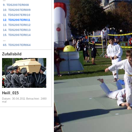
9. TDS2007ER008
10. TDS2007ER009
11. TDS2007ER010
12. TDS2007ER011
13. TDS2007ER012
14. TDS2007ER013
15. TDS2007ER014
...
65. TDS2007ER064
Zufallsbild
Heill_015
Datum: 30.04.2011
Betrachtet: 2460
mal