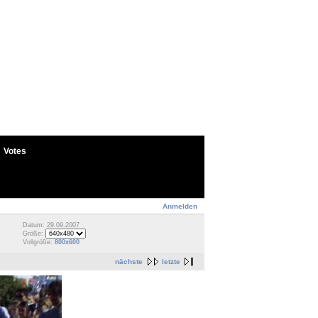
Votes
Anmelden
Datum: 29.09.2007
Größe:
Vollgröße:
800x600
nächste
letzte