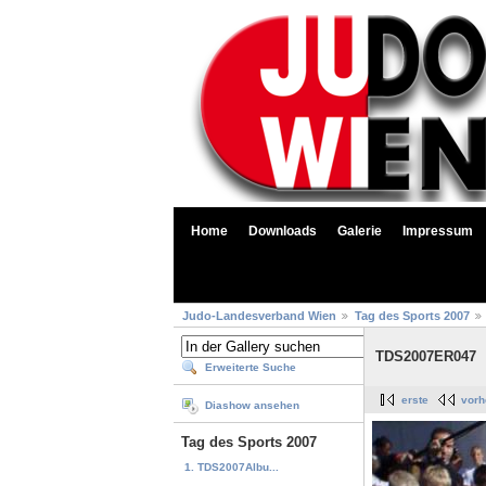
Home
Downloads
Galerie
Impressum
Judo-Landesverband Wien
Tag des Sports 2007
TDS2007ER047
Erweiterte Suche
erste
vorh
Diashow ansehen
Tag des Sports 2007
1. TDS2007Albu...
...