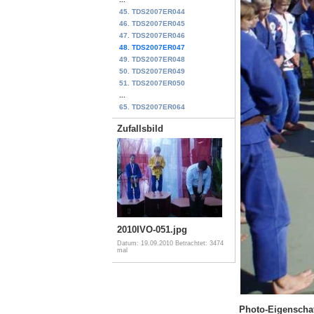
45. TDS2007ER044
46. TDS2007ER045
47. TDS2007ER046
48. TDS2007ER047
49. TDS2007ER048
50. TDS2007ER049
51. TDS2007ER050
...
65. TDS2007ER064
Zufallsbild
2010IVO-051.jpg
Datum: 19.09.2010
Betrachtet: 3474
mal
Photo-Eigenscha