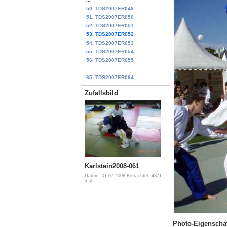
50. TDS2007ER049
51. TDS2007ER050
52. TDS2007ER051
53. TDS2007ER052
54. TDS2007ER053
55. TDS2007ER054
56. TDS2007ER055
...
65. TDS2007ER064
Zufallsbild
Karlstein2008-061
Datum: 01.07.2008
Betrachtet: 4371
mal
Photo-Eigenscha