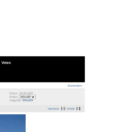
Votes
Anmelden
Datum: 29.09.2007
Größe:
Vollgröße:
800x600
nächste
letzte