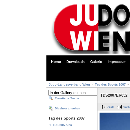
Home
Downloads
Galerie
Impressum
Judo-Landesverband Wien
Tag des Sports 2007
TDS2007ER052
Erweiterte Suche
erste
vorh
Diashow ansehen
Tag des Sports 2007
1. TDS2007Albu...
...