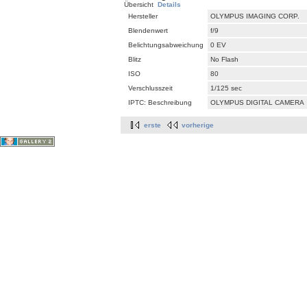
Übersicht
Details
Hersteller
OLYMPUS IMAGING CORP.
Blendenwert
f/9
Belichtungsabweichung
0 EV
Blitz
No Flash
ISO
80
Verschlusszeit
1/125 sec
IPTC: Beschreibung
OLYMPUS DIGITAL CAMERA
erste
vorherige