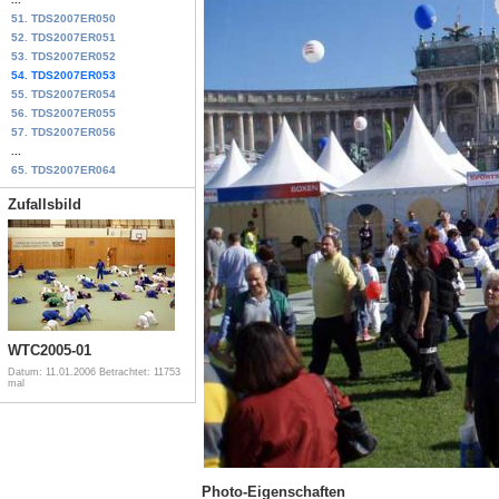
51. TDS2007ER050
52. TDS2007ER051
53. TDS2007ER052
54. TDS2007ER053
55. TDS2007ER054
56. TDS2007ER055
57. TDS2007ER056
...
65. TDS2007ER064
Zufallsbild
WTC2005-01
Datum: 11.01.2006
Betrachtet: 11753
mal
Photo-Eigenschaften