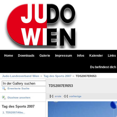
Home
Downloads
Galerie
Impressum
Infos
Kalender
Links
Du befindest dich
Judo-Landesverband Wien
Tag des Sports 2007
TDS2007ER053
TDS2007ER053
Erweiterte Suche
erste
vorherige
Diashow ansehen
Tag des Sports 2007
1. TDS2007Albu...
...