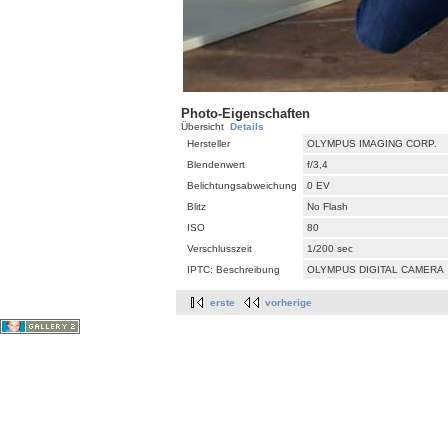
Photo-Eigenschaften
Übersicht
Details
Hersteller
OLYMPUS IMAGING CORP.
Blendenwert
f/3,4
Belichtungsabweichung
0 EV
Blitz
No Flash
ISO
80
Verschlusszeit
1/200 sec
IPTC: Beschreibung
OLYMPUS DIGITAL CAMERA
erste
vorherige