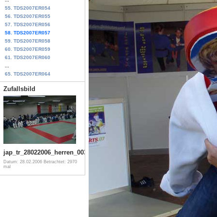
55. TDS2007ER054
56. TDS2007ER055
57. TDS2007ER056
58. TDS2007ER057
59. TDS2007ER058
60. TDS2007ER059
61. TDS2007ER060
...
65. TDS2007ER064
Zufallsbild
jap_tr_28022006_herren_003
Datum: 28.02.2006
Betrachtet: 2970
mal