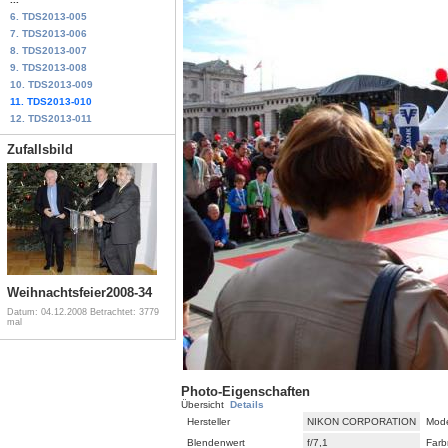
6. TDS2013-005
7. TDS2013-006
8. TDS2013-007
9. TDS2013-008
10. TDS2013-009
11. TDS2013-010
12. TDS2013-011
Zufallsbild
Weihnachtsfeier2008-34
Datum: 04.12.2008
Betrachtet: 3779
mal
Photo-Eigenschaften
Übersicht
Details
Hersteller
NIKON CORPORATION
Mode
Blendenwert
f/7,1
Farb