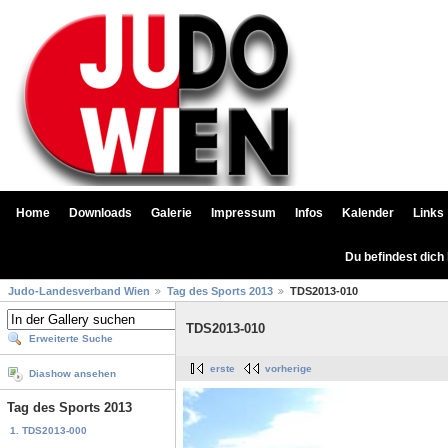
Home
Downloads
Galerie
Impressum
Infos
Kalender
Links
Du befindest dich
Judo-Landesverband Wien
Tag des Sports 2013
TDS2013-010
TDS2013-010
Erweiterte Suche
erste
vorherige
Diashow ansehen
Tag des Sports 2013
1. TDS2013-000
...