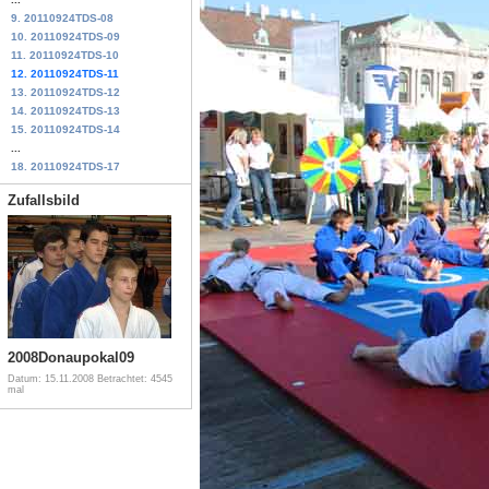
9. 20110924TDS-08
10. 20110924TDS-09
11. 20110924TDS-10
12. 20110924TDS-11
13. 20110924TDS-12
14. 20110924TDS-13
15. 20110924TDS-14
...
18. 20110924TDS-17
Zufallsbild
2008Donaupokal09
Datum: 15.11.2008
Betrachtet: 4545
mal