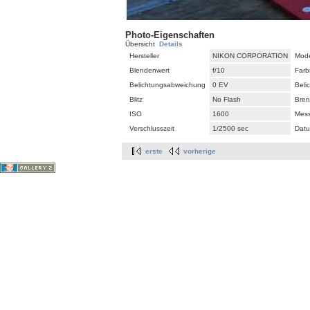
Photo-Eigenschaften
Übersicht
Details
Hersteller
NIKON CORPORATION
Mode
Blendenwert
f/10
Farb
Belichtungsabweichung
0 EV
Beli
Blitz
No Flash
Bren
ISO
1600
Mes
Verschlusszeit
1/2500 sec
Datu
erste
vorherige