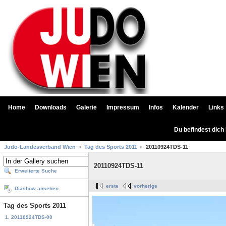
Home
Downloads
Galerie
Impressum
Infos
Kalender
Links
Du befindest dich
Judo-Landesverband Wien
Tag des Sports 2011
20110924TDS-11
20110924TDS-11
Erweiterte Suche
erste
vorherige
Diashow ansehen
Tag des Sports 2011
1. 20110924TDS-00
...