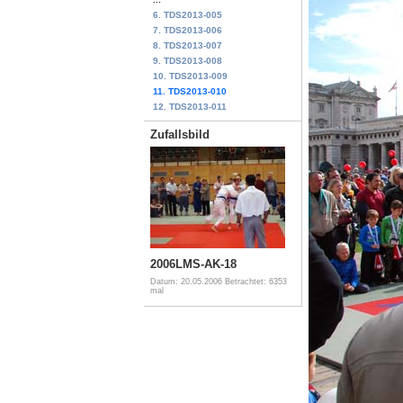
6. TDS2013-005
7. TDS2013-006
8. TDS2013-007
9. TDS2013-008
10. TDS2013-009
11. TDS2013-010
12. TDS2013-011
Zufallsbild
2006LMS-AK-18
Datum: 20.05.2006
Betrachtet: 6353
mal