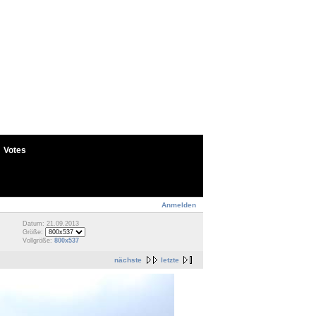
Votes
Anmelden
Datum: 21.09.2013
Größe:
Vollgröße:
800x537
nächste
letzte