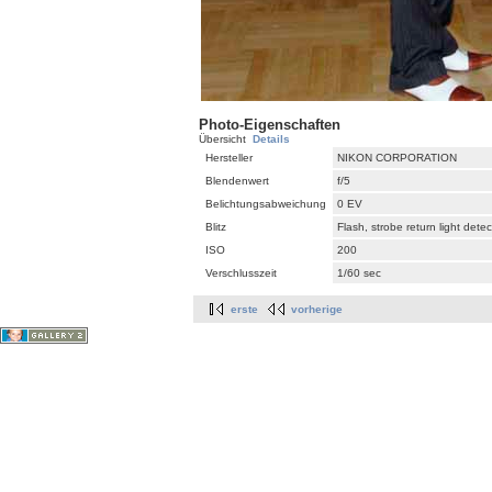
Photo-Eigenschaften
Übersicht
Details
Hersteller
NIKON CORPORATION
Blendenwert
f/5
Belichtungsabweichung
0 EV
Blitz
Flash, strobe return light dete
ISO
200
Verschlusszeit
1/60 sec
erste
vorherige