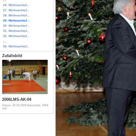
26. Weihnachtsf...
27. Weihnachtsf...
28. Weihnachtsf...
29. Weihnachtsf...
30. Weihnachtsf...
31. Weihnachtsf...
32. Weihnachtsf...
...
56. Weihnachtsf...
Zufallsbild
2006LMS-AK-04
Datum: 20.05.2006
Betrachtet: 6564
mal