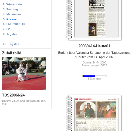
2. Wintertrain...
3. Training im...
4. Matsumae...
5. Presse
6. LMS 2006 AK
7. LV...
8. Tag des...
...
29. Tag des...
20060414-Heute01
Zufallsbild
Bericht über Valentina Schauer in der Tageszeitung
"Heute" vom 14. April 2006.
Datum: 14.04.2006
Betrachtungen: 5135
8 Stimmen
TDS2006N24
Datum: 23.09.2006
Betrachtet: 4877
mal