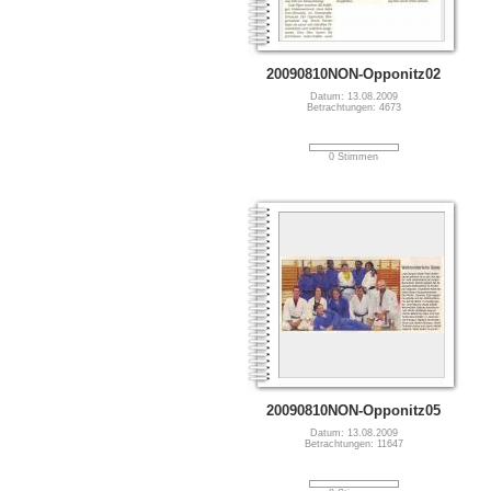
20090810NON-Opponitz02
Datum: 13.08.2009
Betrachtungen: 4673
0 Stimmen
20090810NON-Opponitz05
Datum: 13.08.2009
Betrachtungen: 11647