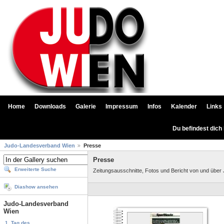
Home
Downloads
Galerie
Impressum
Infos
Kalender
Links
Du befindest dich
Judo-Landesverband Wien
Presse
Presse
Erweiterte Suche
Zeitungsausschnitte, Fotos und Bericht von und über
Diashow ansehen
Judo-Landesverband
Wien
1. Tag des...