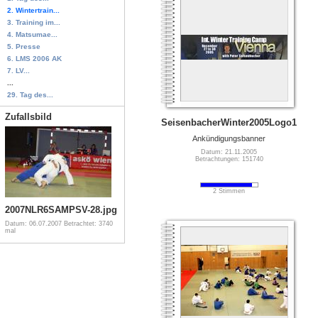
2. Wintertrain...
3. Training im...
4. Matsumae...
5. Presse
6. LMS 2006 AK
7. LV...
...
29. Tag des...
Zufallsbild
SeisenbacherWinter2005Logo1
Ankündigungsbanner
Datum: 21.11.2005
Betrachtungen: 151740
2 Stimmen
2007NLR6SAMPSV-28.jpg
Datum: 06.07.2007
Betrachtet: 3740
mal