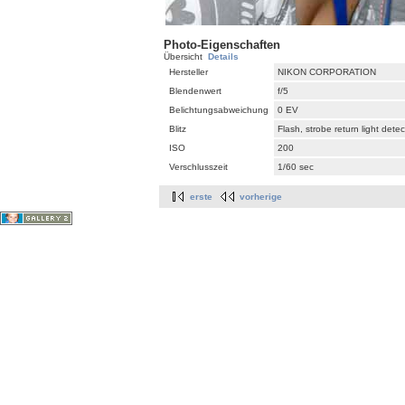
Photo-Eigenschaften
Übersicht
Details
Hersteller
NIKON CORPORATION
Blendenwert
f/5
Belichtungsabweichung
0 EV
Blitz
Flash, strobe return light dete
ISO
200
Verschlusszeit
1/60 sec
erste
vorherige