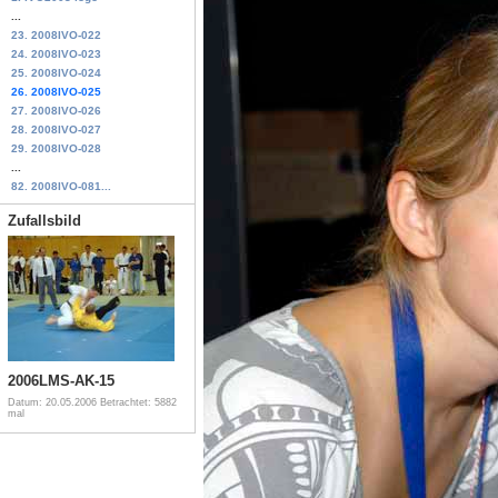
...
23. 2008IVO-022
24. 2008IVO-023
25. 2008IVO-024
26. 2008IVO-025
27. 2008IVO-026
28. 2008IVO-027
29. 2008IVO-028
...
82. 2008IVO-081...
Zufallsbild
2006LMS-AK-15
Datum: 20.05.2006
Betrachtet: 5882
mal