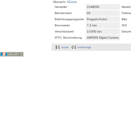
Übersicht
Details
Hersteller
CAMERA
Modell
Blendenwert
f/8
Farbr
Belichtungsprogramm
Program Action
Blitz
Brennweite
7,3 mm
ISO
Verschlusszeit
1/1000 sec
Datum/
IPTC: Beschreibung
4MP859 Digital Camera
erste
vorherige