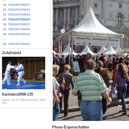
34. TDS2007ER033
35. TDS2007ER034
36. TDS2007ER035
37. TDS2007ER036
38. TDS2007ER037
39. TDS2007ER038
40. TDS2007ER039
...
65. TDS2007ER064
Zufallsbild
Karlstein2008-135
Datum: 04.07.2008
Betrachtet: 4232
mal
Photo-Eigenschaften