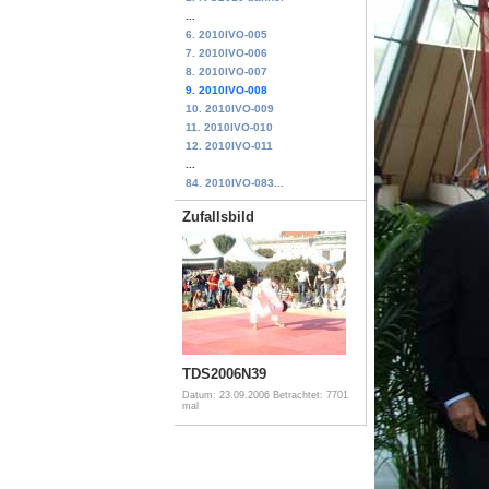
...
6. 2010IVO-005
7. 2010IVO-006
8. 2010IVO-007
9. 2010IVO-008
10. 2010IVO-009
11. 2010IVO-010
12. 2010IVO-011
...
84. 2010IVO-083...
Zufallsbild
TDS2006N39
Datum: 23.09.2006
Betrachtet: 7701
mal