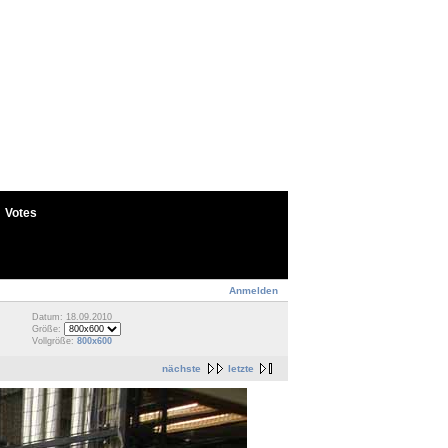
Votes
Anmelden
Datum: 18.09.2010
Größe:
Vollgröße:
800x600
nächste
letzte