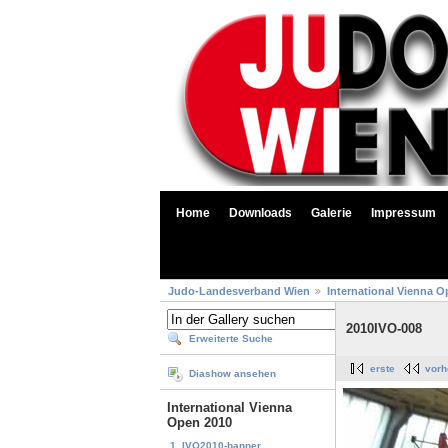
Home
Downloads
Galerie
Impressum
Judo-Landesverband Wien
International Vienna O
2010IVO-008
Erweiterte Suche
erste
vorh
Diashow ansehen
International Vienna
Open 2010
1. IVO2010-banner