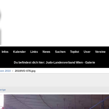
Infos
Kalender
Links
News
Suchen
Toplist
User
Vereine
Du befindest dich hier: Judo-Landesverband Wien - Galerie
pen 2010
2010IVO-078.jpg
erige