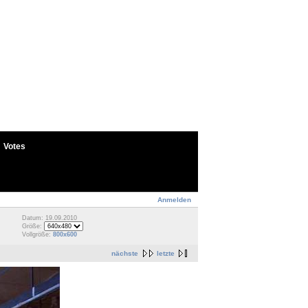
Votes
Anmelden
Datum: 19.09.2010
Größe:
Vollgröße:
800x600
nächste
letzte