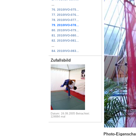
...
76. 2010IVO-075...
77. 2010IVO-076...
78. 2010IVO-077...
79. 2010IVO-078...
80. 2010IVO-079...
81. 2010IVO-080...
82. 2010IVO-081...
...
84. 2010IVO-083...
Zufallsbild
Datum: 24.09.2005
Betrachtet:
124684 mal
Photo-Eigenscha