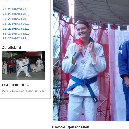
...
78. 2010IVO-077...
79. 2010IVO-078...
80. 2010IVO-079...
81. 2010IVO-080...
82. 2010IVO-081...
83. 2010IVO-082...
84. 2010IVO-083...
Zufallsbild
DSC_0941.JPG
Datum: 12.05.2007
Betrachtet: 2364
mal
Photo-Eigenschaften