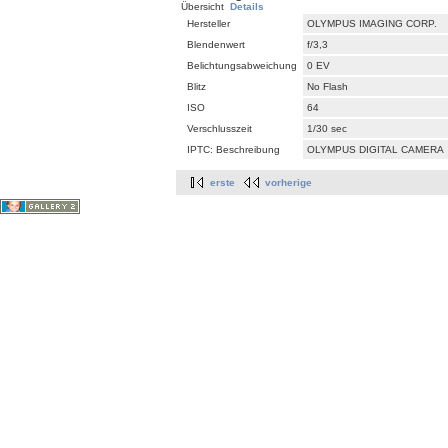
Übersicht
Details
Hersteller
OLYMPUS IMAGING CORP.
Blendenwert
f/3,3
Belichtungsabweichung
0 EV
Blitz
No Flash
ISO
64
Verschlusszeit
1/30 sec
IPTC: Beschreibung
OLYMPUS DIGITAL CAMERA
erste
vorherige