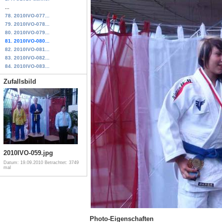
...
78. 2010IVO-077...
79. 2010IVO-078...
80. 2010IVO-079...
81. 2010IVO-080...
82. 2010IVO-081...
83. 2010IVO-082...
84. 2010IVO-083...
Zufallsbild
2010IVO-059.jpg
Datum: 19.09.2010
Betrachtet: 3749
mal
Photo-Eigenschaften