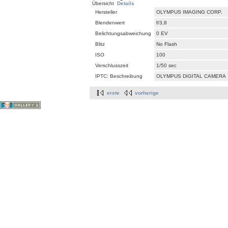
Übersicht
Details
Hersteller
OLYMPUS IMAGING CORP.
Blendenwert
f/3,8
Belichtungsabweichung
0 EV
Blitz
No Flash
ISO
100
Verschlusszeit
1/50 sec
IPTC: Beschreibung
OLYMPUS DIGITAL CAMERA
erste
vorherige