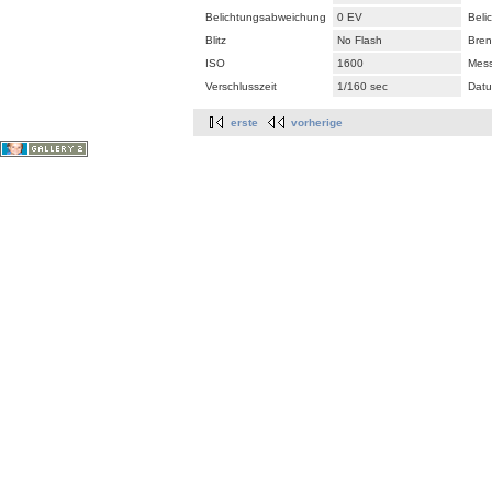
Belichtungsabweichung
0 EV
Beli
Blitz
No Flash
Bren
ISO
1600
Mes
Verschlusszeit
1/160 sec
Datu
erste
vorherige