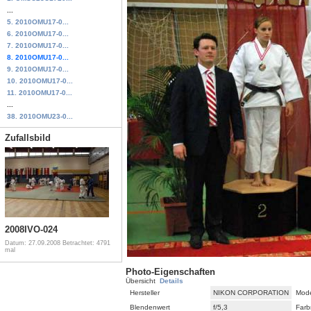
...
5. 2010OMU17-0...
6. 2010OMU17-0...
7. 2010OMU17-0...
8. 2010OMU17-0...
9. 2010OMU17-0...
10. 2010OMU17-0...
11. 2010OMU17-0...
...
38. 2010OMU23-0...
Zufallsbild
2008IVO-024
Datum: 27.09.2008
Betrachtet: 4791
mal
Photo-Eigenschaften
Übersicht
Details
Hersteller
NIKON CORPORATION
Mode
Blendenwert
f/5,3
Farb