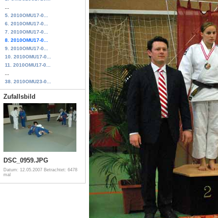
...
5. 2010OMU17-0...
6. 2010OMU17-0...
7. 2010OMU17-0...
8. 2010OMU17-0...
9. 2010OMU17-0...
10. 2010OMU17-0...
11. 2010OMU17-0...
...
38. 2010OMU23-0...
Zufallsbild
DSC_0959.JPG
Datum: 12.05.2007
Betrachtet: 6478
mal