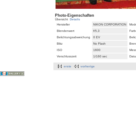
Photo-Eigenschaften
Übersicht
Details
Hersteller
NIKON CORPORATION
Mode
Blendenwert
f/5,3
Farb
Belichtungsabweichung
0 EV
Beli
Blitz
No Flash
Bren
ISO
1600
Mes
Verschlusszeit
1/160 sec
Datu
erste
vorherige