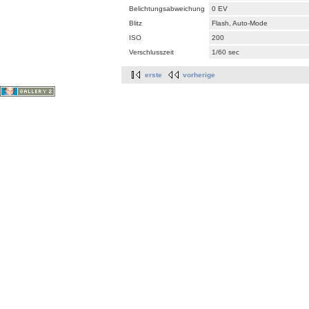
Belichtungsabweichung
0 EV
Blitz
Flash, Auto-Mode
ISO
200
Verschlusszeit
1/60 sec
erste
vorherige