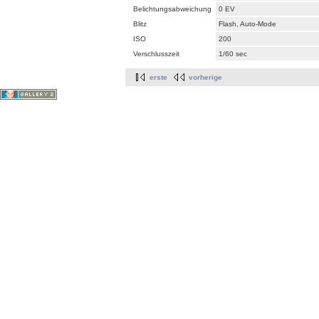
Belichtungsabweichung
0 EV
Blitz
Flash, Auto-Mode
ISO
200
Verschlusszeit
1/60 sec
erste
vorherige