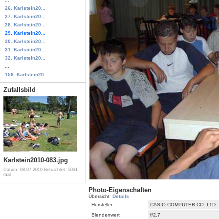
26. Karlstein20...
27. Karlstein20...
28. Karlstein20...
29. Karlstein20...
30. Karlstein20...
31. Karlstein20...
32. Karlstein20...
...
158. Karlstein20...
Zufallsbild
Karlstein2010-083.jpg
Datum: 08.07.2010
Betrachtet: 5031
mal
Photo-Eigenschaften
Übersicht
Details
Hersteller
CASIO COMPUTER CO.,LTD.
Blendenwert
f/2,7