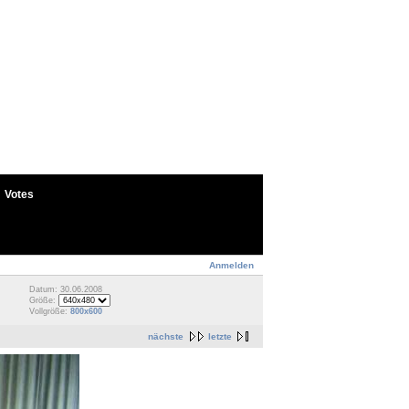
Votes
Anmelden
Datum: 30.06.2008
Größe:
Vollgröße:
800x600
nächste
letzte