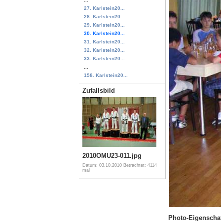
27. Karlstein20...
28. Karlstein20...
29. Karlstein20...
30. Karlstein20...
31. Karlstein20...
32. Karlstein20...
33. Karlstein20...
...
158. Karlstein20...
Zufallsbild
2010OMU23-011.jpg
Datum: 03.10.2010
Betrachtet: 4114
mal
Photo-Eigenscha