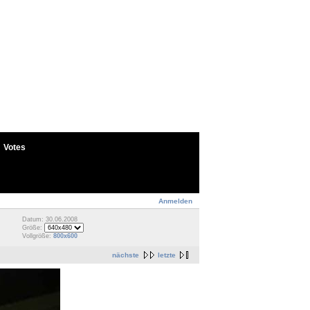
Votes
Anmelden
Datum: 30.06.2008
Größe:
Vollgröße:
800x600
nächste
letzte