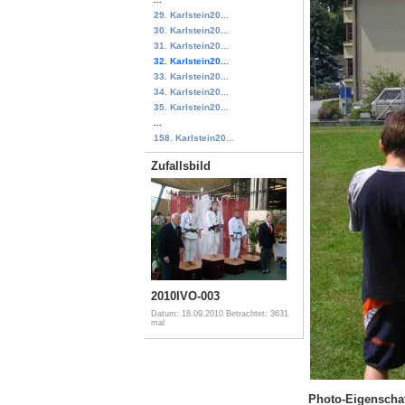
29. Karlstein20...
30. Karlstein20...
31. Karlstein20...
32. Karlstein20...
33. Karlstein20...
34. Karlstein20...
35. Karlstein20...
...
158. Karlstein20...
Zufallsbild
2010IVO-003
Datum: 18.09.2010
Betrachtet: 3631
mal
Photo-Eigenscha