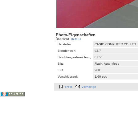
Photo-Eigenschaften
Übersicht
Details
Hersteller
CASIO COMPUTER CO.,LTD.
Blendenwert
f/2,7
Belichtungsabweichung
0 EV
Blitz
Flash, Auto-Mode
ISO
200
Verschlusszeit
1/60 sec
erste
vorherige