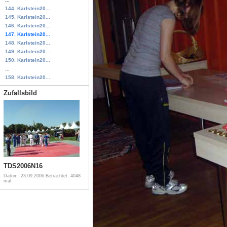
144. Karlstein20...
145. Karlstein20...
146. Karlstein20...
147. Karlstein20...
148. Karlstein20...
149. Karlstein20...
150. Karlstein20...
...
158. Karlstein20...
Zufallsbild
TDS2006N16
Datum: 23.09.2006
Betrachtet: 4048
mal