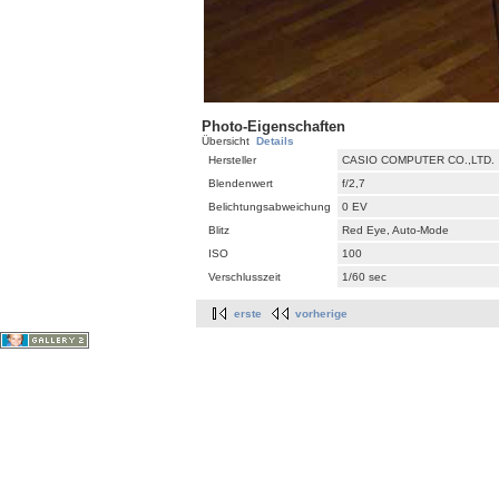
Photo-Eigenschaften
Übersicht
Details
Hersteller
CASIO COMPUTER CO.,LTD.
Blendenwert
f/2,7
Belichtungsabweichung
0 EV
Blitz
Red Eye, Auto-Mode
ISO
100
Verschlusszeit
1/60 sec
erste
vorherige