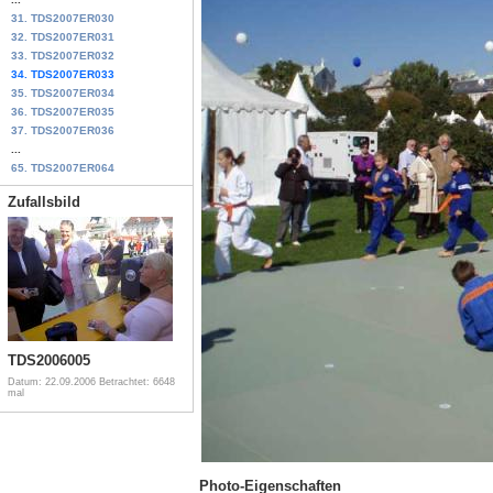
31. TDS2007ER030
32. TDS2007ER031
33. TDS2007ER032
34. TDS2007ER033
35. TDS2007ER034
36. TDS2007ER035
37. TDS2007ER036
...
65. TDS2007ER064
Zufallsbild
TDS2006005
Datum: 22.09.2006
Betrachtet: 6648
mal
Photo-Eigenschaften