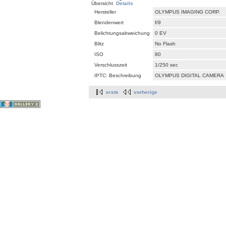
Übersicht
Details
Hersteller
OLYMPUS IMAGING CORP.
Blendenwert
f/9
Belichtungsabweichung
0 EV
Blitz
No Flash
ISO
80
Verschlusszeit
1/250 sec
IPTC: Beschreibung
OLYMPUS DIGITAL CAMERA
erste
vorherige