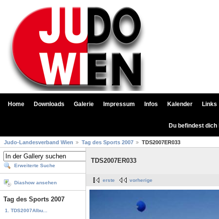
Home
Downloads
Galerie
Impressum
Infos
Kalender
Links
Du befindest dich
Judo-Landesverband Wien
Tag des Sports 2007
TDS2007ER033
TDS2007ER033
Erweiterte Suche
erste
vorherige
Diashow ansehen
Tag des Sports 2007
1. TDS2007Albu...
...