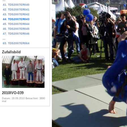
41. TDS2007ER040
42. TDS2007ER041
43. TDS2007ER042
44. TDS2007ER043
45. TDS2007ER044
46. TDS2007ER045
47. TDS2007ER046
...
65. TDS2007ER064
Zufallsbild
2010IVO-039
Datum: 18.09.2010
Betrachtet: 3890
mal