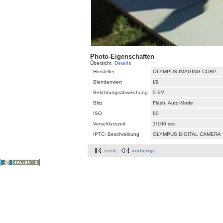
Photo-Eigenschaften
Übersicht
Details
Hersteller
OLYMPUS IMAGING CORP.
Blendenwert
f/9
Belichtungsabweichung
0 EV
Blitz
Flash, Auto-Mode
ISO
80
Verschlusszeit
1/100 sec
IPTC: Beschreibung
OLYMPUS DIGITAL CAMERA
erste
vorherige