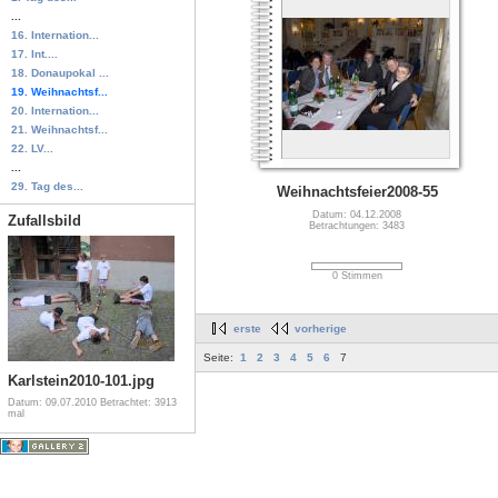
...
16. Internation...
17. Int....
18. Donaupokal ...
19. Weihnachtsf...
20. Internation...
21. Weihnachtsf...
22. LV...
...
29. Tag des...
Weihnachtsfeier2008-55
Datum: 04.12.2008
Zufallsbild
Betrachtungen: 3483
0 Stimmen
erste
vorherige
Seite:
1
2
3
4
5
6
7
Karlstein2010-101.jpg
Datum: 09.07.2010
Betrachtet: 3913
mal