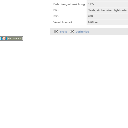
Belichtungsabweichung
0 EV
Blitz
Flash, strobe return light dete
ISO
200
Verschlusszeit
1/60 sec
erste
vorherige