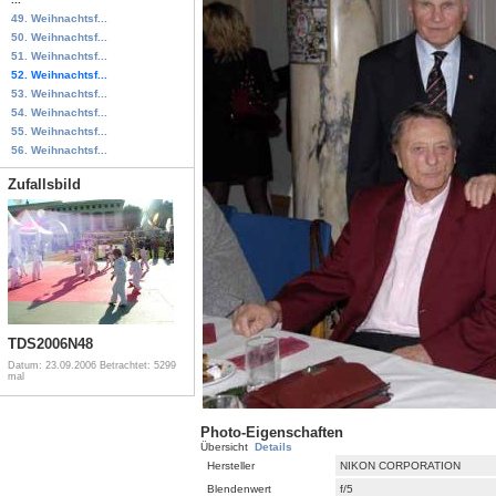
49. Weihnachtsf...
50. Weihnachtsf...
51. Weihnachtsf...
52. Weihnachtsf...
53. Weihnachtsf...
54. Weihnachtsf...
55. Weihnachtsf...
56. Weihnachtsf...
Zufallsbild
TDS2006N48
Datum: 23.09.2006
Betrachtet: 5299
mal
Photo-Eigenschaften
Übersicht
Details
Hersteller
NIKON CORPORATION
Blendenwert
f/5