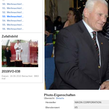
50. Weihnachtsf...
51. Weihnachtsf...
52. Weihnachtsf...
53. Weihnachtsf...
54. Weihnachtsf...
55. Weihnachtsf...
56. Weihnachtsf...
Zufallsbild
2010IVO-038
Datum: 18.09.2010
Betrachtet: 3863
mal
Photo-Eigenschaften
Übersicht
Details
Hersteller
NIKON CORPORATION
Blendenwert
f/5