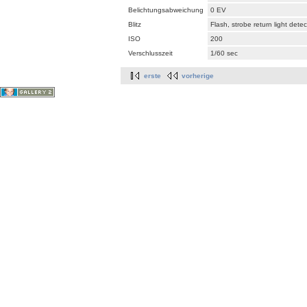
Belichtungsabweichung
0 EV
Blitz
Flash, strobe return light dete
ISO
200
Verschlusszeit
1/60 sec
erste
vorherige